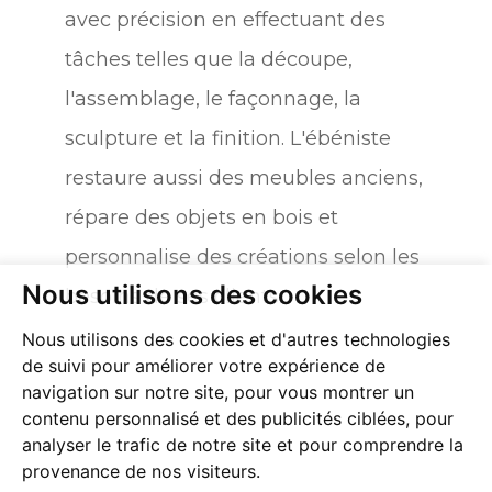
avec précision en effectuant des
tâches telles que la découpe,
l'assemblage, le façonnage, la
sculpture et la finition. L'ébéniste
restaure aussi des meubles anciens,
répare des objets en bois et
personnalise des créations selon les
Nous utilisons des cookies
besoins de ses clients.
Sculpture sur bois,
Nous utilisons des cookies et d'autres technologies
de suivi pour améliorer votre expérience de
finition de meubles,
navigation sur notre site, pour vous montrer un
restauration de
contenu personnalisé et des publicités ciblées, pour
analyser le trafic de notre site et pour comprendre la
meubles, industrie des
provenance de nos visiteurs.
portes, beaux-arts, aide